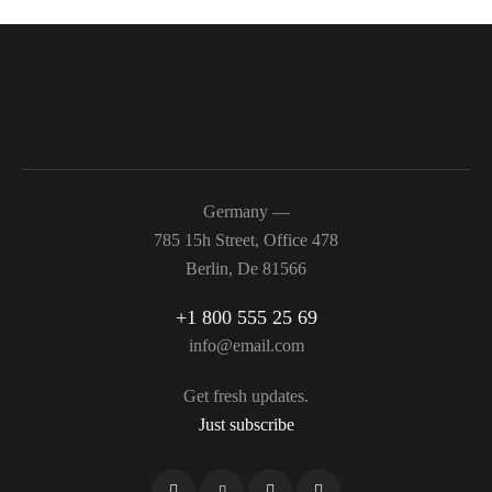
Germany —
785 15h Street, Office 478
Berlin, De 81566
+1 800 555 25 69
info@email.com
Get fresh updates.
Just subscribe