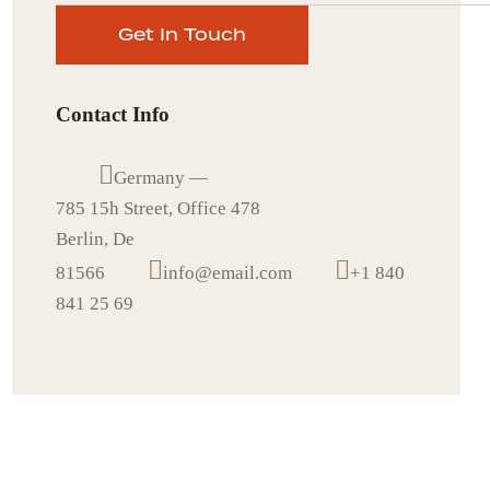
Contact Info
Germany —
785 15h Street, Office 478
Berlin, De
81566
info@email.com
+1 840
841 25 69