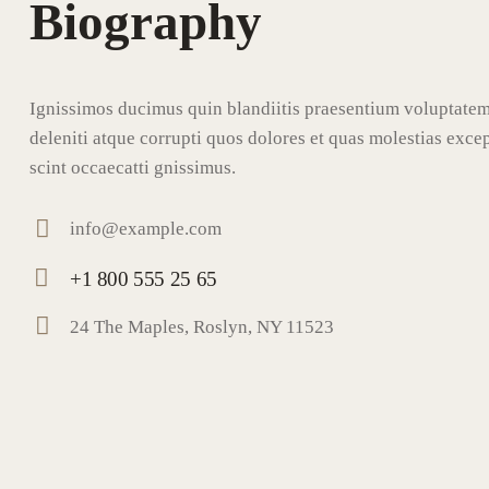
Biography
Ignissimos ducimus quin blandiitis praesentium voluptate
deleniti atque corrupti quos dolores et quas molestias excep
scint occaecatti gnissimus.
info@example.com
E-
+1 800 555 25 65
ma
Ph
il:
24 The Maples, Roslyn, NY 11523
on
Ad
e:
dr
ess
: