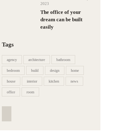
2023
The office of your
dream can be built
easily
Tags
agency
architecture
bathroom
bedroom
build
design
home
house
interior
kitchen
news
office
room