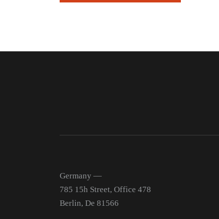
Germany —
785 15h Street, Office 478
Berlin, De 81566